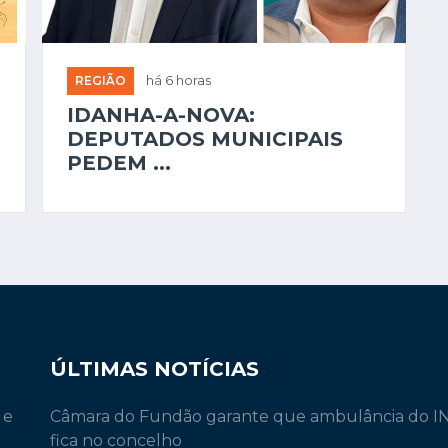
REGIÃO
há 6 horas
IDANHA-A-NOVA:
DEPUTADOS MUNICIPAIS
PEDEM ...
ÚLTIMAS NOTÍCIAS
 e
Câmara do Fundão garante que ambulância do 
fica no concelho