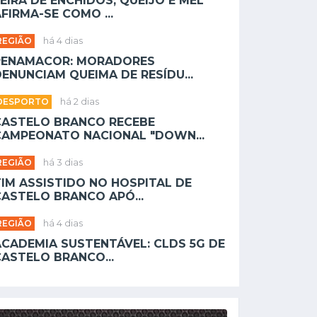
EIRA DE ENCHIDOS, QUEIJO E MEL
FIRMA-SE COMO ...
REGIÃO
há 4 dias
PENAMACOR: MORADORES
ENUNCIAM QUEIMA DE RESÍDU...
DESPORTO
há 2 dias
CASTELO BRANCO RECEBE
CAMPEONATO NACIONAL "DOWN...
REGIÃO
há 3 dias
TIM ASSISTIDO NO HOSPITAL DE
CASTELO BRANCO APÓ...
REGIÃO
há 4 dias
ACADEMIA SUSTENTÁVEL: CLDS 5G DE
CASTELO BRANCO...