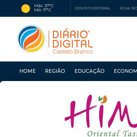
Máx: 37°C
ESTATUTO EDITORIAL
FICHA TÉ
Mín: 17°C
HOME
REGIÃO
EDUCAÇÃO
ECONOM
Últimas Notícias
CÂMARA DO FUNDÃO 