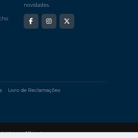
novidades.
echo
s
Livro de Reclamações
volvido por
Albinet