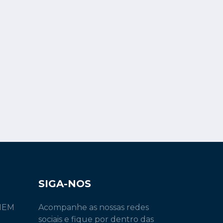
SIGA-NOS
INEM
Acompanhe as nossas redes
sociais e fique por dentro das