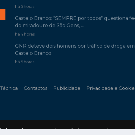
há 5 horas
r
Castelo Branco: "SEMPRE por todos" questiona f
do miradouro de São Gens, ...
há 4 horas
GNR deteve dois homens por tráfico de droga em
Castelo Branco
há 5 horas
 Técnica
Contactos
Publicidade
Privacidade e Cookie
gital Castelo Branco
. Todos os direitos reservados. Desen