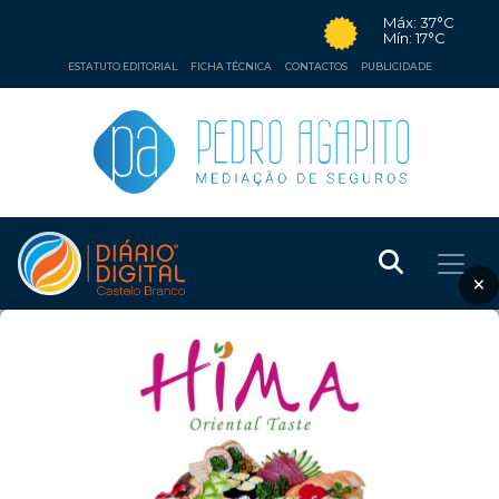
Máx: 37°C
Mín: 17°C
ESTATUTO EDITORIAL
FICHA TÉCNICA
CONTACTOS
PUBLICIDADE
×