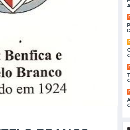
F
A
D