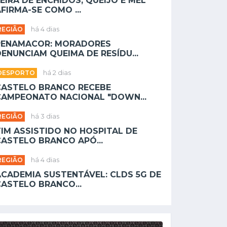
EIRA DE ENCHIDOS, QUEIJO E MEL
FIRMA-SE COMO ...
REGIÃO
há 4 dias
PENAMACOR: MORADORES
ENUNCIAM QUEIMA DE RESÍDU...
DESPORTO
há 2 dias
CASTELO BRANCO RECEBE
CAMPEONATO NACIONAL "DOWN...
REGIÃO
há 3 dias
TIM ASSISTIDO NO HOSPITAL DE
CASTELO BRANCO APÓ...
REGIÃO
há 4 dias
ACADEMIA SUSTENTÁVEL: CLDS 5G DE
CASTELO BRANCO...