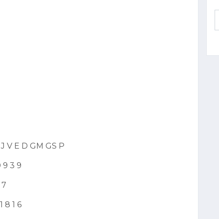
 J V E D GM GS P
 9 3 9
 7
 8 1 6