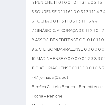
4 PENICHE 1 1 0 1 0 0 1 0 1 1 3 1 2 0 2 1 5
5 SOURENSE 0 1 1 1 6 1 0 0 3 1 3 1 1 1 4 7 
6 TOCHA 0 0 1 1 3 1 1 0 5 1 3 1 1 1 6 4 4
7 GINÁSIO C. ALCOBAÇA 0 0 1 1 2 1 0 1 2 3
8 ASSOC. BENEDITENSE C.D. 0 1 0 1 1 0 1 
9 S. C. E. BOMBARRALENSE 0 0 0 0 0 0 1 1 
10 MARINHENSE 0 0 0 0 0 0 1 2 3 8 3 0 1
11 C. ATL. RIACHENSE 0 1 1 1 5 0 0 1 0 3 3 0
- 4.ª jornada (02 out):
Benfica Castelo Branco – Beneditense
Tocha – Peniche