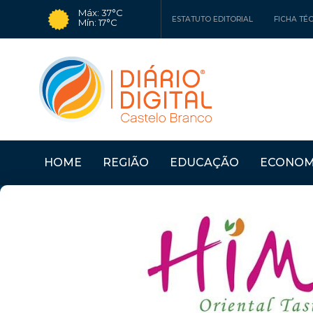
Máx: 37°C
ESTATUTO EDITORIAL
FICHA TÉ
Mín: 17°C
HOME
REGIÃO
EDUCAÇÃO
ECONOM
Últimas Notícias
CÂMARA DO FUNDÃO 