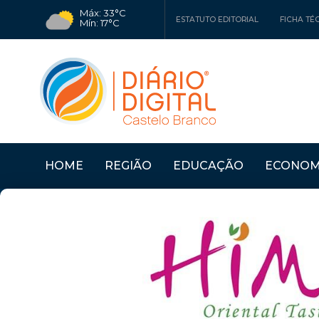
Máx: 33°C
ESTATUTO EDITORIAL
FICHA TÉ
Mín: 17°C
HOME
REGIÃO
EDUCAÇÃO
ECONOM
Últimas Notícias
"PRÉMIO MARIA JOSÉ 