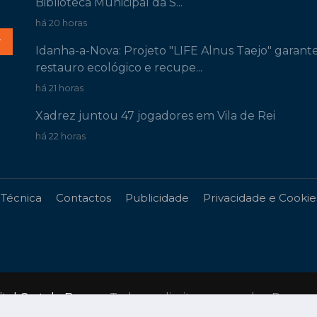
Biblioteca Municipal da S...
há 20 horas
r
Idanha-a-Nova: Projeto "LIFE Alnus Taejo" garant
restauro ecológico e recupe...
há 21 horas
Xadrez juntou 47 jogadores em Vila de Rei
há 22 horas
 Técnica
Contactos
Publicidade
Privacidade e Cookie
gital Castelo Branco
. Todos os direitos reservados. Desen