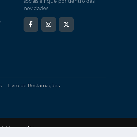
sociais e fique por dentro das
novidades.
e
s
Livro de Reclamações
volvido por
Albinet