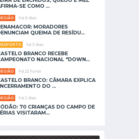
EIRA DE ENCHIDOS, QUEIJO E MEL
FIRMA-SE COMO ...
REGIÃO
há 6 dias
PENAMACOR: MORADORES
ENUNCIAM QUEIMA DE RESÍDU...
DESPORTO
há 5 dias
CASTELO BRANCO RECEBE
CAMPEONATO NACIONAL "DOWN...
REGIÃO
há 22 horas
CASTELO BRANCO: CÂMARA EXPLICA
NCERRAMENTO DO ...
REGIÃO
há 2 dias
RÓDÃO: 70 CRIANÇAS DO CAMPO DE
ÉRIAS VISITARAM...