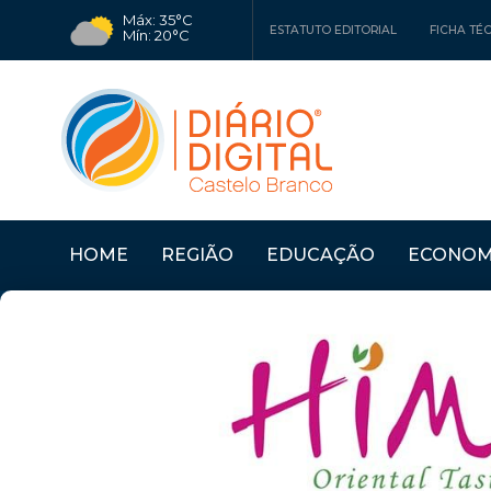
Máx: 35°C
ESTATUTO EDITORIAL
FICHA TÉ
Mín: 20°C
HOME
REGIÃO
EDUCAÇÃO
ECONOM
RO
Últimas Notícias
PROENÇA A NOVA: MU