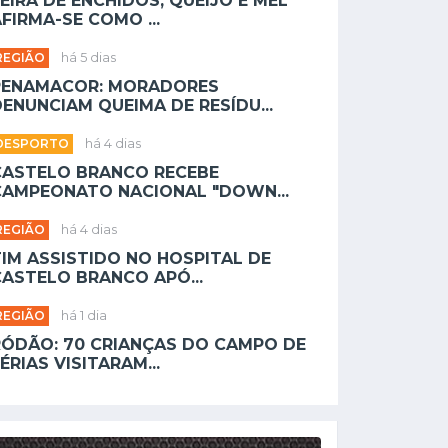
EIRA DE ENCHIDOS, QUEIJO E MEL
FIRMA-SE COMO ...
REGIÃO
há 5 dias
PENAMACOR: MORADORES
ENUNCIAM QUEIMA DE RESÍDU...
DESPORTO
há 4 dias
CASTELO BRANCO RECEBE
CAMPEONATO NACIONAL "DOWN...
REGIÃO
há 4 dias
TIM ASSISTIDO NO HOSPITAL DE
CASTELO BRANCO APÓ...
REGIÃO
há 1 dia
RÓDÃO: 70 CRIANÇAS DO CAMPO DE
ÉRIAS VISITARAM...