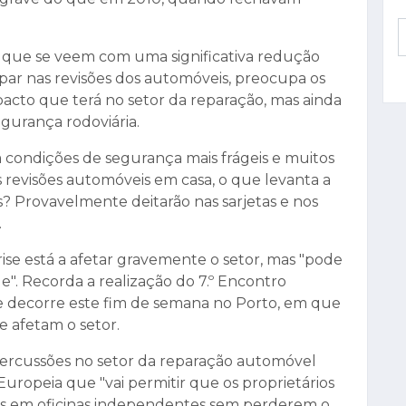
, que se veem com uma significativa redução
ar nas revisões dos automóveis, preocupa os
pacto que terá no setor da reparação, mas ainda
gurança rodoviária.
m condições de segurança mais frágeis e muitos
 revisões automóveis em casa, o que levanta a
? Provavelmente deitarão nas sarjetas e nos
.
rise está a afetar gravemente o setor, mas "pode
. Recorda a realização do 7.º Encontro
 decorre este fim de semana no Porto, em que
e afetam o setor.
ercussões no setor da reparação automóvel
uropeia que "vai permitir que os proprietários
s em oficinas independentes sem perderem o