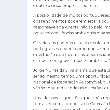
quatro a cinco empresas por dia".
A possibilidade de muitos portugueses
dos rendimentos, poderem estar a poup
responsáveis da Anecra, não só pelo im
pelas consequências ambientais e na se
Os veículos poderão estar a circular e
portugueses poderão procurar fazer as
questão: "o que fazem aos óleos usados
campos, com grave impacto ambiental"
Jorge Nunes da Silva afirma que esta c
ser ao mesmo tempo uma oportunidade"
Nacional da Reparação Automóvel, que
vão ser discutidas todas as questões qu
Uma das novas questões que terão rep
tem a ver com a proposta da Comissão E
de automóveis possam fazer reparaçõe