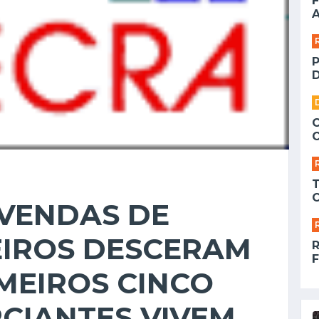
F
A
D
 VENDAS DE
EIROS DESCERAM
F
IMEIROS CINCO
CIANTES VIVEM