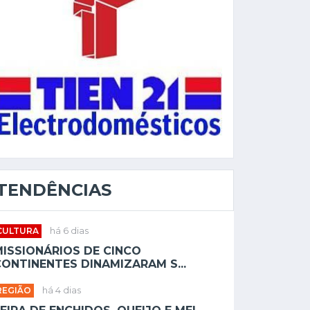
TENDÊNCIAS
CULTURA
há 6 dias
MISSIONÁRIOS DE CINCO
ONTINENTES DINAMIZARAM S...
REGIÃO
há 4 dias