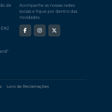
ção de
Acompanhe as nossas redes
sociais e fique por dentro das
novidades.
a EN2
and"
s
Livro de Reclamações