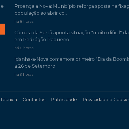
 e
Proença a Nova: Município reforça aposta na fixa
população ao abrir co...
há 8 horas
r
Câmara da Sertã aponta situação "muito difícil" d
em Pedrógão Pequeno
há 8 horas
Idanha-a-Nova comemora primeiro "Dia da Booml
a 26 de Setembro
há 9 horas
 Técnica
Contactos
Publicidade
Privacidade e Cookie