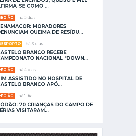
EIRA DE ENCHIDOS, QUEIJO E MEL
FIRMA-SE COMO ...
REGIÃO
há 5 dias
PENAMACOR: MORADORES
ENUNCIAM QUEIMA DE RESÍDU...
DESPORTO
há 3 dias
CASTELO BRANCO RECEBE
CAMPEONATO NACIONAL "DOWN...
REGIÃO
há 4 dias
TIM ASSISTIDO NO HOSPITAL DE
CASTELO BRANCO APÓ...
REGIÃO
há 1 dia
RÓDÃO: 70 CRIANÇAS DO CAMPO DE
ÉRIAS VISITARAM...