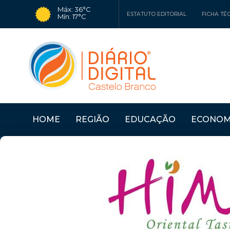
Máx: 36°C
ESTATUTO EDITORIAL
FICHA TÉ
Mín: 17°C
HOME
REGIÃO
EDUCAÇÃO
ECONOM
ASSOCIAÇÕES
Últimas Notícias
CASTELO BRANCO: «A