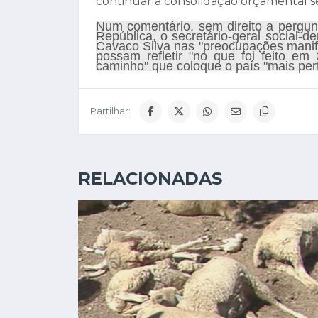
continuar a consolidação orçamental s
Num comentário, sem direito a pergun
República, o secretário-geral social
Cavaco Silva nas "preocupações manif
possam refletir "no que foi feito e
caminho" que coloque o país "mais pert
Partilhar:
RELACIONADAS