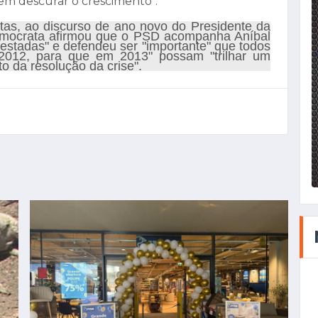
em descurar o crescimento".
tas, ao discurso de ano novo do Presidente da
-democrata afirmou que o PSD acompanha Aníbal
estadas" e defendeu ser "importante" que todos
m 2012, para que em 2013" possam "trilhar um
o da resolução da crise".