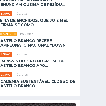
PENAMACOR: MORADORES
ENUNCIAM QUEIMA DE RESÍDU...
REGIÃO
há 2 dias
EIRA DE ENCHIDOS, QUEIJO E MEL
FIRMA-SE COMO ...
DESPORTO
há 2 dias
CASTELO BRANCO RECEBE
CAMPEONATO NACIONAL "DOWN...
REGIÃO
há 2 dias
TIM ASSISTIDO NO HOSPITAL DE
CASTELO BRANCO APÓ...
REGIÃO
há 3 dias
ACADEMIA SUSTENTÁVEL: CLDS 5G DE
CASTELO BRANCO...